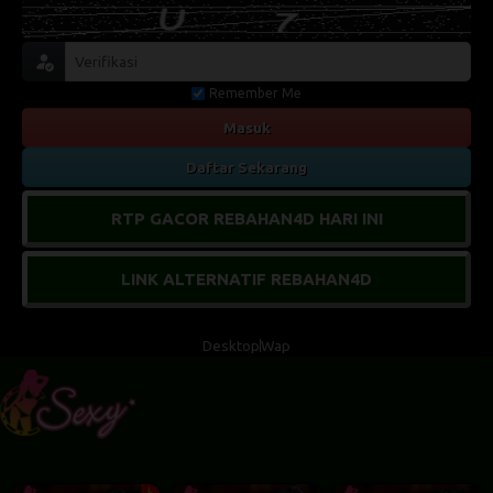
Remember Me
Masuk
Daftar Sekarang
RTP GACOR REBAHAN4D HARI INI
LINK ALTERNATIF REBAHAN4D
Desktop
Wap