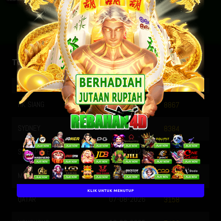
Sedie C151
Togel Result
TOTO WUHAN
01-01-1970
HK SIANG
07-08-2026
8867
SYDNEY
20-08-2025
8384
SINGAPORE
18-08-2025
2135
MALAYSIA
07-08-2026
7218
KLIK UNTUK MENUTUP
QATAR
07-08-2026
3158