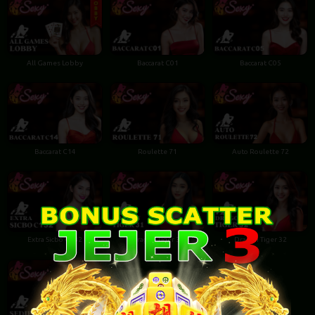
All Games Lobby
Baccarat C01
Baccarat C05
Baccarat C14
Roulette 71
Auto Roulette 72
Extra Sicbo C132
Dragon Tiger 31
Dragon Tiger 32