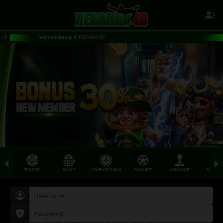
Selamat datang di REBAHAN4D
TOGEL
SLOT
LIVE CASINO
SPORT
ARCADE
SABU